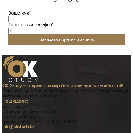
Ваше имя
*
Контактный телефон
*
OK Study – открываем мир безграничных возможностей!
Образование в Великобритании, США, Канаде, Новой Зеландии,
Австралии и других странах.
Наш адрес:
БЦ «Time»
г. Алматы, ул. Айманова, 126,
5 этаж, офис 502
График работы: пн-пт с 10:00 до 19:00
info@okstudy.kz