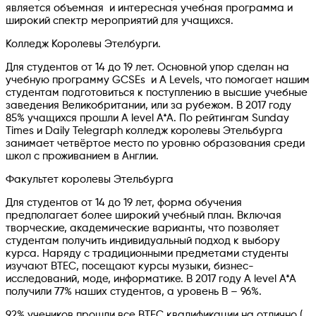
является объемная и интересная учебная программа и
широкий спектр мероприятий для учащихся.
Колледж Королевы Этелбурги.
Для студентов от 14 до 19 лет. Основной упор сделан на
учебную программу GCSEs и A Levels, что помогает нашим
студентам подготовиться к поступлению в высшие учебные
заведения Великобритании, или за рубежом. В 2017 году
85% учащихся прошли А level A*A. По рейтингам Sunday
Times и Daily Telegraph колледж королевы Этельбурга
занимает четвёртое место по уровню образования среди
школ с проживанием в Англии.
Факультет королевы Этельбурга
Для студентов от 14 до 19 лет, форма обучения
предполагает более широкий учебный план. Включая
творческие, академические варианты, что позволяет
студентам получить индивидуальный подход к выбору
курса. Наряду с традиционными предметами студенты
изучают BTEC, посещают курсы музыки, бизнес-
исследований, моде, информатике. В 2017 году A level A*A
получили 77% наших студентов, а уровень B – 96%.
92% учеников прошли все BTEC квалификации на отлично (