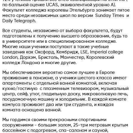
по балльной оценке UCAS, эквивалентной уровню А).
Факультет колледжа королевы Этельбурга занимает пятое
место среди независимых школ по версии Sunday Times и
Daily Telegraph.
Все студенты, независимо от выбора факультета, будут
подготовлены к получению высшего образования, будь то
в университете или в специализированном колледже.
Многие наши ученики поступают в такие учебные
заведения как Оксфорд, Кембридж, LSE, Imperial college
London, Дорхэм, Бристоль, Манчестер, Королевский
колледж Лондона и многие другие.
Мы обеспечиваем вероятно самое лучшее в Европе
проживание в пансионе, а ученики шестого класса имеют
апартаменты с отдельной ванной комнатой, включая
кухню/гостиную с плазменным телевизором, музыкальный
центр, сейф, утюг, гладильную доску, микроволновую печь,
посудомоечную машину и холодильник. В каждой комнате
кампуса проживает два или три студента, и каждая
комната оснащена ванной.
Мы гордимся своими прекрасными спортивными
сооружениями - большим залом, 25-три метровым крытым
бассейном с подогревом, спа-салоном и сауной,