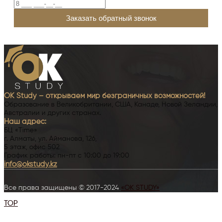
OK Study – открываем мир безграничных возможностей!
Образование в Великобритании, США, Канаде, Новой Зеландии,
Австралии и других странах.
Наш адрес:
БЦ «Time»
г. Алматы, ул. Айманова, 126,
5 этаж, офис 502
График работы: пн-пт с 10:00 до 19:00
info@okstudy.kz
Все права защищены © 2017-2024
«OK STUDY»
TOP